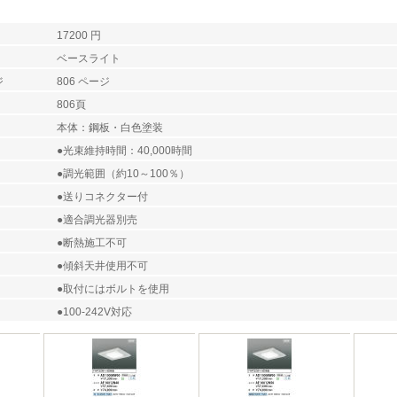
17200 円
ベースライト
ジ
806 ページ
806頁
本体：鋼板・白色塗装
●光束維持時間：40,000時間
●調光範囲（約10～100％）
●送りコネクター付
●適合調光器別売
●断熱施工不可
●傾斜天井使用不可
●取付にはボルトを使用
●100-242V対応