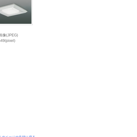
像(JPEG)
49(pixel)
i