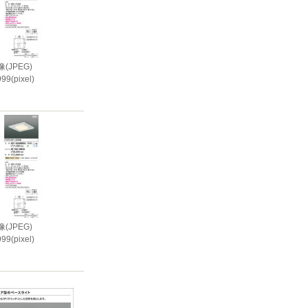
(JPEG)
99(pixel)
i
(JPEG)
99(pixel)
i