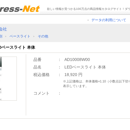
欲しい情報が見つかる100万点の商品情報カタログサイト！ダ
データの利用について
会社
別
ベースライト
その他
LEDベースライト 本体
品番
：
AD10008W00
品名
：
LEDベースライト 本体
税込価格
：
18,920 円
※上記価格は、本体価格×1.10（小数点以下
表示しています。
コメント
：