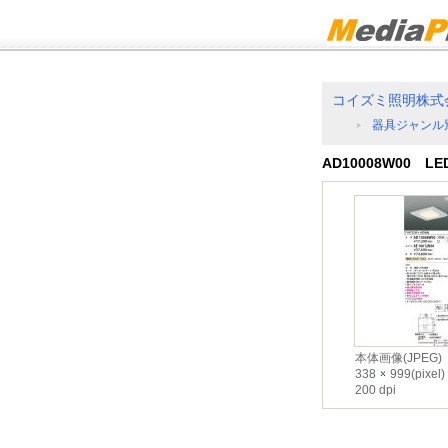
コイズミ照明株式
器具ジャンル
AD10008W00 
本体画像(JPEG)
338
999(pixel)
200 dpi