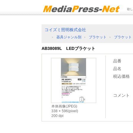
欲し
コイズミ照明株式会社
器具ジャンル別
ブラケット
ブラケット
AB38089L LEDブラケット
品番
品名
税込価格
コメント
本体画像(JPEG)
338
596(pixel)
200 dpi