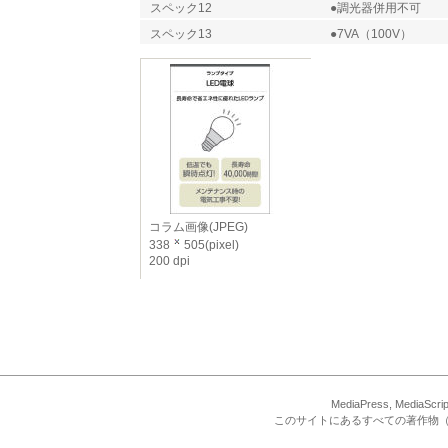
スペック12
●調光器併用不可
スペック13
●7VA（100V）
コラム画像(JPEG)
338
505(pixel)
200 dpi
MediaPress, Med
このサイトにあるすべての著作物（