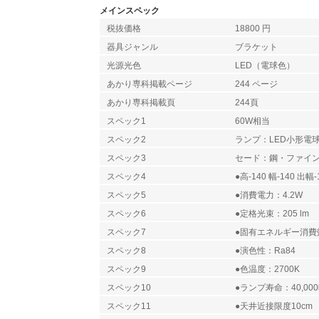
メインスペック
税抜価格
18800 円
器具ジャンル
ブラケット
光源光色
LED（電球色）
あかり専科掲載ページ
244 ページ
あかり専科掲載頁
244頁
スペック1
60W相当
スペック2
ランプ：LED小形電球
スペック3
セード：鋼・ファイ
スペック4
●高-140 幅-140 出幅-
スペック5
●消費電力：4.2W
スペック6
●定格光束：205 lm
スペック7
●固有エネルギー消費効率
スペック8
●演色性：Ra84
スペック9
●色温度：2700K
スペック10
●ランプ寿命：40,00
スペック11
●天井近接限度10cm