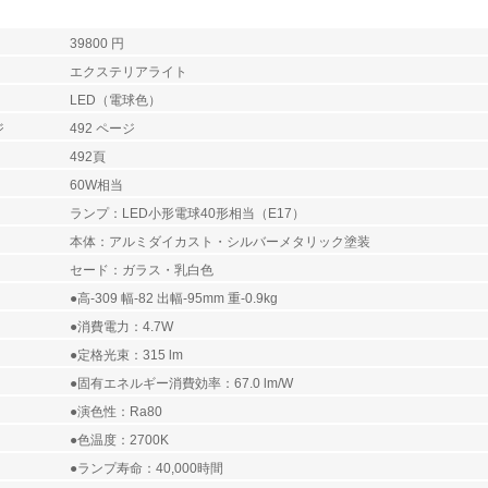
39800 円
エクステリアライト
LED（電球色）
ジ
492 ページ
492頁
60W相当
ランプ：LED小形電球40形相当（E17）
本体：アルミダイカスト・シルバーメタリック塗装
セード：ガラス・乳白色
●高-309 幅-82 出幅-95mm 重-0.9kg
●消費電力：4.7W
●定格光束：315 lm
●固有エネルギー消費効率：67.0 lm/W
●演色性：Ra80
●色温度：2700K
●ランプ寿命：40,000時間