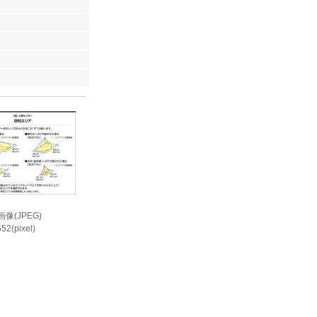
像(JPEG)
52(pixel)
i