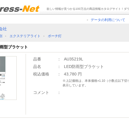
欲しい情報が見つかる100万点の商品情報カタログサイト！ダ
データの利用について
会社
別
エクステリアライト
ポーチ灯
D防雨型ブラケット
品番
：
AU35219L
品名
：
LED防雨型ブラケット
税込価格
：
43,780 円
※上記価格は、本体価格×1.10（小数点以下
表示しています。
コメント
：