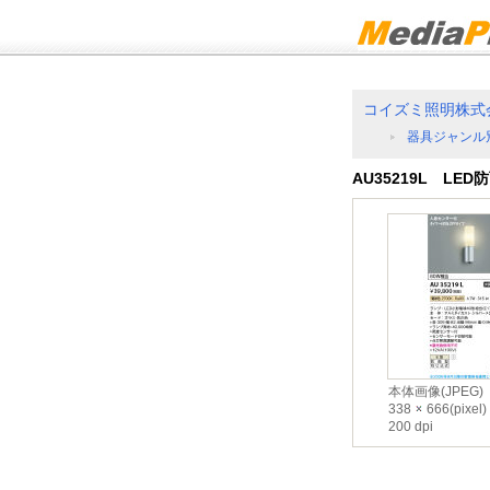
コイズミ照明株式
器具ジャンル
AU35219L LE
本体画像(JPEG)
338
666(pixel)
200 dpi