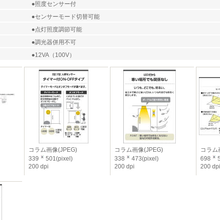
●照度センサー付
●センサーモード切替可能
●点灯照度調節可能
●調光器併用不可
●12VA（100V）
コラム画像(JPEG)
コラム画像(JPEG)
コラム画
339
501(pixel)
338
473(pixel)
698
5
200 dpi
200 dpi
200 dp