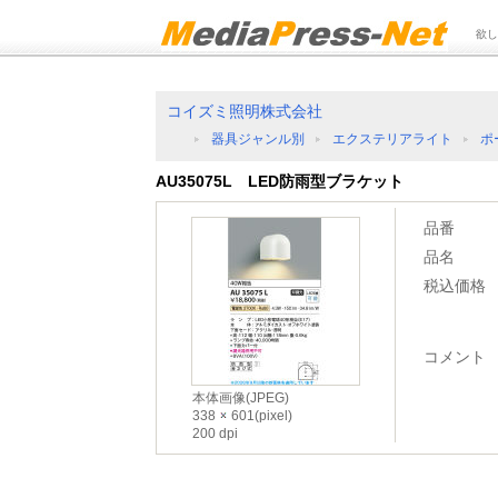
欲し
コイズミ照明株式会社
器具ジャンル別
エクステリアライト
ポ
AU35075L LED防雨型ブラケット
品番
品名
税込価格
コメント
本体画像(JPEG)
338
601(pixel)
200 dpi