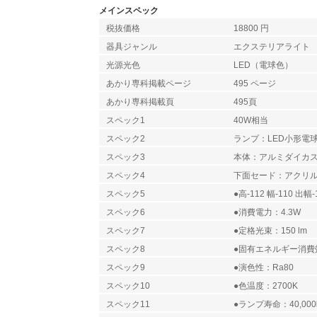
メインスペック
税抜価格
18800 円
器具ジャンル
エクステリアライト
光源光色
LED（電球色）
あかり専科掲載ページ
495 ページ
あかり専科掲載頁
495頁
スペック1
40W相当
スペック2
ランプ：LED小形電球
スペック3
本体：アルミダイカ
スペック4
下面セード：アクリ
スペック5
●高-112 幅-110 出幅-
スペック6
●消費電力：4.3W
スペック7
●定格光束：150 lm
スペック8
●固有エネルギー消費効率
スペック9
●演色性：Ra80
スペック10
●色温度：2700K
スペック11
●ランプ寿命：40,00