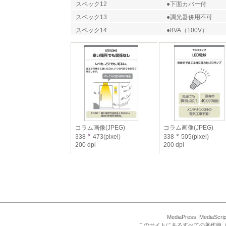
スペック12
●下面カバー付
スペック13
●調光器併用不可
スペック14
●8VA（100V）
コラム画像(JPEG)
コラム画像(JPEG)
338
473(pixel)
338
505(pixel)
200 dpi
200 dpi
MediaPress, Med
このサイトにあるすべての著作物（