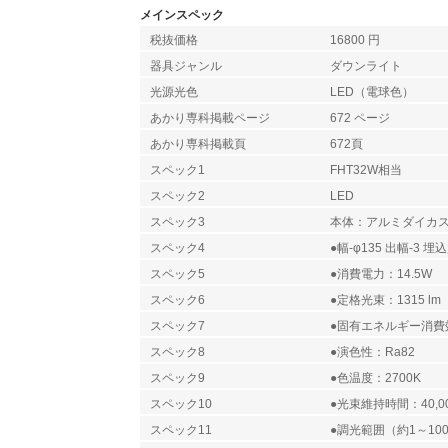
メインスペック
税抜価格
16800 円
器具ジャンル
ダウンライト
光源光色
LED（電球色）
あかり専科掲載ページ
672 ページ
あかり専科掲載頁
672頁
スペック1
FHT32W相当
スペック2
LED
スペック3
本体：アルミダイカ
スペック4
●幅-φ135 出幅-3 埋込
スペック5
●消費電力：14.5W
スペック6
●定格光束：1315 lm
スペック7
●固有エネルギー消費効率
スペック8
●演色性：Ra82
スペック9
●色温度：2700K
スペック10
●光束維持時間：40,0
スペック11
●調光範囲（約1～10