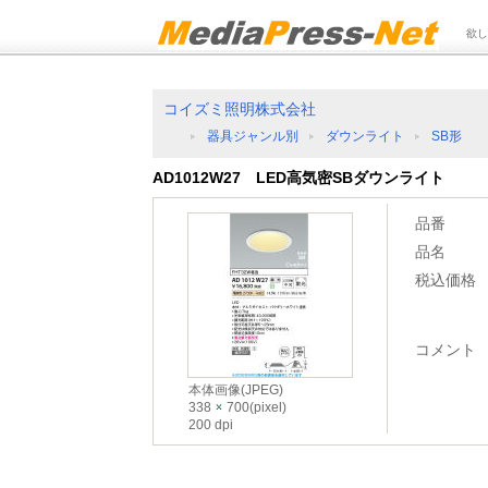
欲し
コイズミ照明株式会社
器具ジャンル別
ダウンライト
SB形
AD1012W27 LED高気密SBダウンライト
品番
品名
税込価格
コメント
本体画像(JPEG)
338
700(pixel)
200 dpi