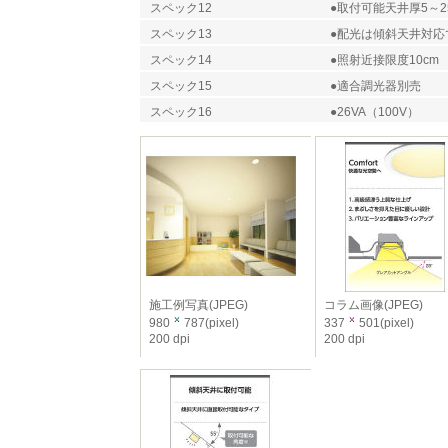
スペック12
●取付可能天井厚5～2
スペック13
●配光は傾斜天井対応
スペック14
●照射近接限度10cm
スペック15
●適合調光器別売
スペック16
●26VA（100V）
施工例写真(JPEG)
コラム画像(JPEG)
980
787(pixel)
337
501(pixel)
200 dpi
200 dpi