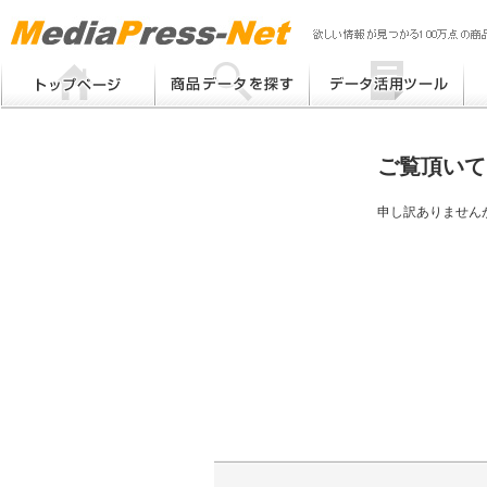
MP
Me
フリーワード検索
提案書 / 帳票作成
Me
メーカー別検索
チラシ作成
Me
ブ
ご覧頂いて
eB
その他
プ
提
申し訳ありません
帳