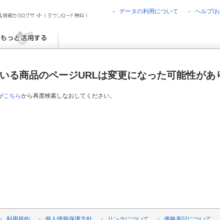
データの利用について
ヘルプ/
ress6
diaPress
diaPress-Net de PON!
diaPress-Net de チラシ
ログ TOP30
いる商品のページURLは変更になった可能性があ
-ROM
ラグインライブラリ
案書ひな型ライブラリ
が
こちら
から再度検索しなおしてください。
票ひな型ライブラリ
利用規約
個人情報保護方針
リンクについて
価格表記について