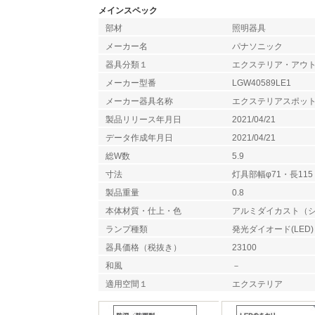
メインスペック
部材
照明器具
メーカー名
パナソニック
器具分類１
エクステリア・アウ
メーカー型番
LGW40589LE1
メーカー器具名称
エクステリアスポッ
製品リリース年月日
2021/04/21
データ作成年月日
2021/04/21
総W数
5.9
寸法
灯具部幅φ71・長115
製品重量
0.8
本体材質・仕上・色
アルミダイカスト（
ランプ種類
発光ダイオード(LED)
器具価格（税抜き）
23100
和風
－
適用空間１
エクステリア