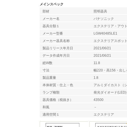
メインスペック
部材
照明器具
メーカー名
パナソニック
器具分類１
エクステリア・アウ
メーカー型番
LGW40485LE1
メーカー器具名称
エクステリアスポッ
製品リリース年月日
2021/06/21
データ作成年月日
2021/06/21
総W数
11.8
寸法
幅220・高156・出し
製品重量
1.8
本体材質・仕上・色
アルミダイカスト（
ランプ種類
発光ダイオード(LED)
器具価格（税抜き）
43500
和風
－
適用空間１
エクステリア