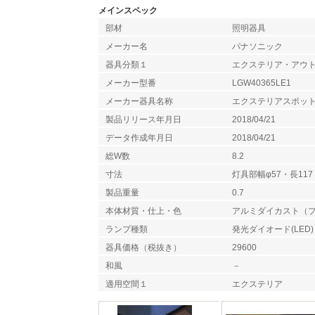
メインスペック
部材
照明器具
メーカー名
パナソニック
器具分類１
エクステリア・アウ
メーカー型番
LGW40365LE1
メーカー器具名称
エクステリアスポッ
製品リリース年月日
2018/04/21
データ作成年月日
2018/04/21
総W数
8.2
寸法
灯具部幅φ57・長117
製品重量
0.7
本体材質・仕上・色
アルミダイカスト（
ランプ種類
発光ダイオード(LED)
器具価格（税抜き）
29600
和風
－
適用空間１
エクステリア