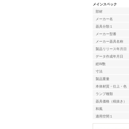
メインスペック
部材
メーカー名
器具分類１
メーカー型番
メーカー器具名称
製品リリース年月日
データ作成年月日
総W数
寸法
製品重量
本体材質・仕上・色
ランプ種類
器具価格（税抜き）
和風
適用空間１