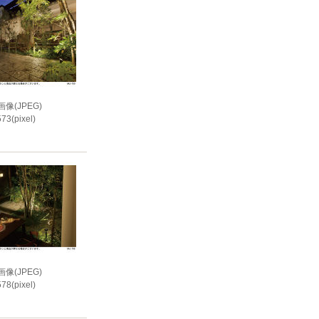
像(JPEG)
73(pixel)
i
像(JPEG)
78(pixel)
i