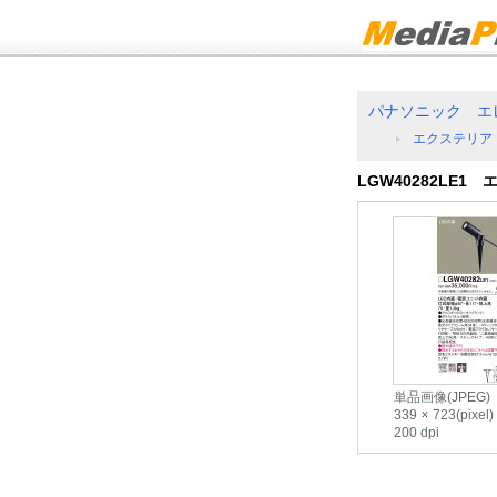
パナソニック エ
エクステリア
LGW40282LE
単品画像(JPEG)
339
723(pixel)
200 dpi