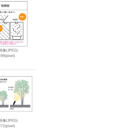
像(JPEG)
99(pixel)
i
像(JPEG)
72(pixel)
i