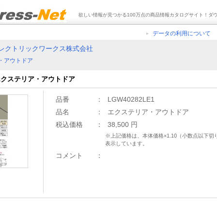
欲しい情報が見つかる100万点の商品情報カタログサイト！ダ
データの利用について
レクトリックワークス株式会社
・アウトドア
1 エクステリア・アウトドア
品番
：
LGW40282LE1
品名
：
エクステリア・アウトドア
税込価格
：
38,500 円
※上記価格は、本体価格×1.10（小数点以下
表示しています。
コメント
：