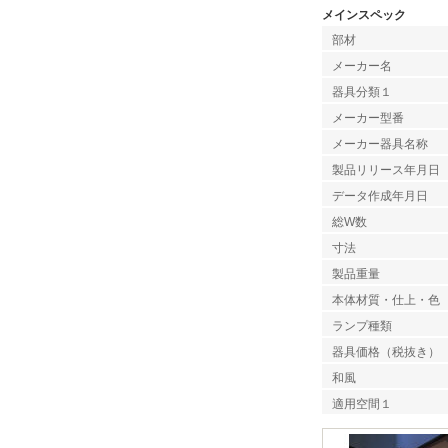
メインスペック
部材
メーカー名
器具分類１
メーカー型番
メーカー器具名称
製品リリース年月日
データ作成年月日
総W数
寸法
製品重量
本体材質・仕上・色
ランプ種類
器具価格（税抜き）
和風
適用空間１