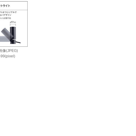
像(JPEG)
99(pixel)
i