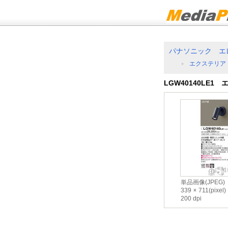
パナソニック エ
エクステリア
LGW40140LE
単品画像(JPEG)
339
711(pixel)
200 dpi