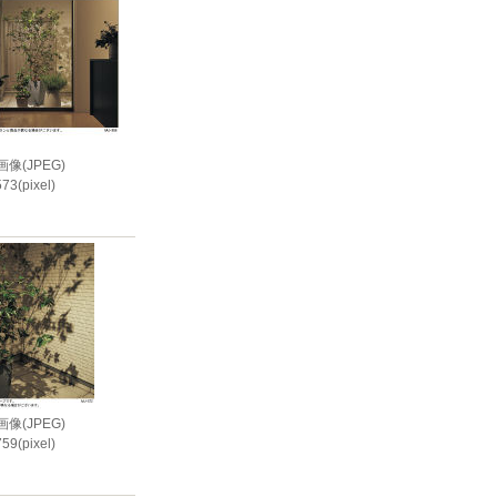
像(JPEG)
73(pixel)
i
像(JPEG)
59(pixel)
i