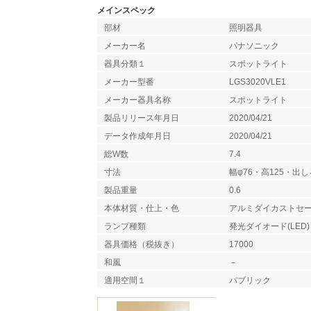
メインスペック
部材
照明器具
メーカー名
パナソニック
器具分類１
スポットライト
メーカー型番
LGS3020VLE1
メーカー器具名称
スポットライト
製品リリース年月日
2020/04/21
データ作成年月日
2020/04/21
総W数
7.4
寸法
幅φ76・高125・出し
製品重量
0.6
本体材質・仕上・色
アルミダイカストセ
ランプ種類
発光ダイオード(LED)
器具価格（税抜き）
17000
和風
－
適用空間１
パブリック