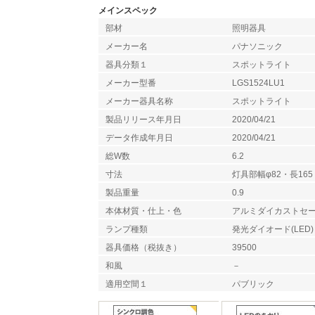
メインスペック
部材
照明器具
メーカー名
パナソニック
器具分類１
スポットライト
メーカー型番
LGS1524LU1
メーカー器具名称
スポットライト
製品リリース年月日
2020/04/21
データ作成年月日
2020/04/21
総W数
6.2
寸法
灯具部幅φ82・長165
製品重量
0.9
本体材質・仕上・色
アルミダイカストセ
ランプ種類
発光ダイオード(LED)
器具価格（税抜き）
39500
和風
－
適用空間１
パブリック