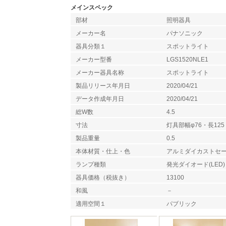
メインスペック
部材
照明器具
メーカー名
パナソニック
器具分類１
スポットライト
メーカー型番
LGS1520NLE1
メーカー器具名称
スポットライト
製品リリース年月日
2020/04/21
データ作成年月日
2020/04/21
総W数
4.5
寸法
灯具部幅φ76・長125
製品重量
0.5
本体材質・仕上・色
アルミダイカストセ
ランプ種類
発光ダイオード(LED)
器具価格（税抜き）
13100
和風
－
適用空間１
パブリック