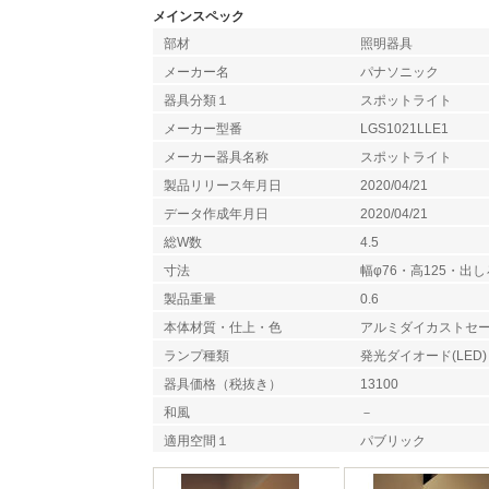
メインスペック
部材
照明器具
メーカー名
パナソニック
器具分類１
スポットライト
メーカー型番
LGS1021LLE1
メーカー器具名称
スポットライト
製品リリース年月日
2020/04/21
データ作成年月日
2020/04/21
総W数
4.5
寸法
幅φ76・高125・出し
製品重量
0.6
本体材質・仕上・色
アルミダイカストセ
ランプ種類
発光ダイオード(LED)
器具価格（税抜き）
13100
和風
－
適用空間１
パブリック