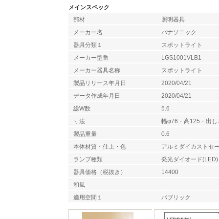
メインスペック
部材
照明器具
メーカー名
パナソニック
器具分類１
スポットライト
メーカー型番
LGS1001VLB1
メーカー器具名称
スポットライト
製品リリース年月日
2020/04/21
データ作成年月日
2020/04/21
総W数
5.6
寸法
幅φ76・高125・出し
製品重量
0.6
本体材質・仕上・色
アルミダイカストセ
ランプ種類
発光ダイオード(LED)
器具価格（税抜き）
14400
和風
－
適用空間１
パブリック