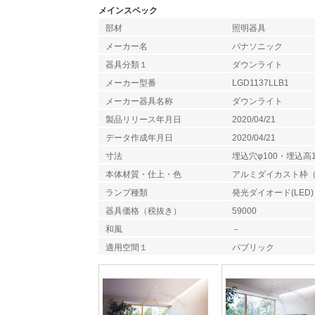
メインスペック
部材
照明器具
メーカー名
パナソニック
器具分類１
ダウンライト
メーカー型番
LGD1137LLB1
メーカー器具名称
ダウンライト
製品リリース年月日
2020/04/21
データ作成年月日
2020/04/21
寸法
埋込穴φ100・埋込高1
本体材質・仕上・色
アルミダイカスト枠
ランプ種類
発光ダイオード(LED)
器具価格（税抜き）
59000
和風
－
適用空間１
パブリック