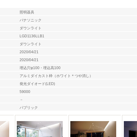
照明器具
パナソニック
ダウンライト
LGD1136LLB1
ダウンライト
2020/04/21
2020/04/21
埋込穴φ100・埋込高100
アルミダイカスト枠（ホワイト＊つや消し）
発光ダイオード(LED)
59000
－
パブリック