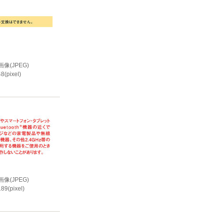
像(JPEG)
8(pixel)
i
像(JPEG)
89(pixel)
i