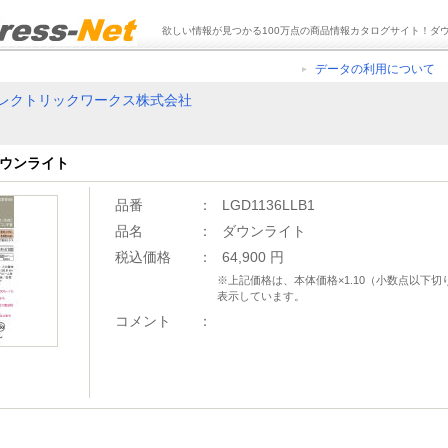
欲しい情報が見つかる100万点の商品情報カタログサイト！ダ
データの利用について
レクトリックワークス株式会社
 ダウンライト
品番
：
LGD1136LLB1
品名
：
ダウンライト
税込価格
：
64,900 円
※上記価格は、本体価格×1.10（小数点以下
表示しています。
コメント
：