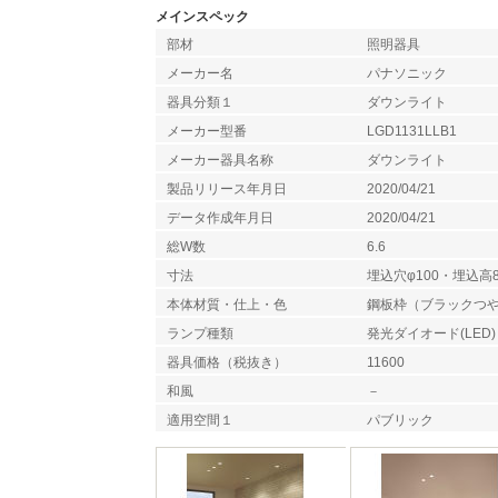
メインスペック
部材
照明器具
メーカー名
パナソニック
器具分類１
ダウンライト
メーカー型番
LGD1131LLB1
メーカー器具名称
ダウンライト
製品リリース年月日
2020/04/21
データ作成年月日
2020/04/21
総W数
6.6
寸法
埋込穴φ100・埋込高8
本体材質・仕上・色
鋼板枠（ブラックつ
ランプ種類
発光ダイオード(LED)
器具価格（税抜き）
11600
和風
－
適用空間１
パブリック