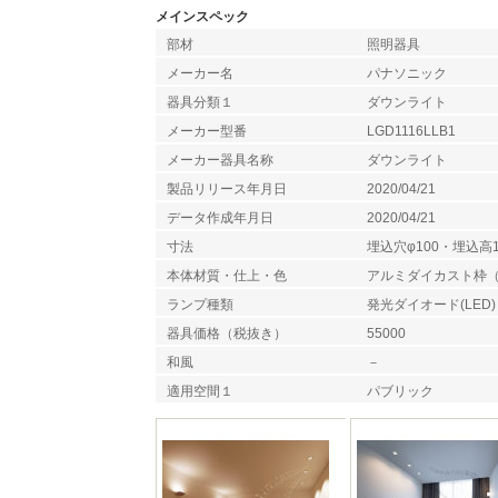
メインスペック
部材
照明器具
メーカー名
パナソニック
器具分類１
ダウンライト
メーカー型番
LGD1116LLB1
メーカー器具名称
ダウンライト
製品リリース年月日
2020/04/21
データ作成年月日
2020/04/21
寸法
埋込穴φ100・埋込高1
本体材質・仕上・色
アルミダイカスト枠
ランプ種類
発光ダイオード(LED)
器具価格（税抜き）
55000
和風
－
適用空間１
パブリック