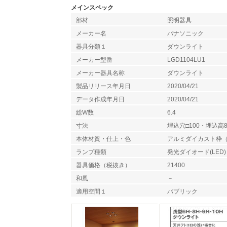
メインスペック
部材
照明器具
メーカー名
パナソニック
器具分類１
ダウンライト
メーカー型番
LGD1104LU1
メーカー器具名称
ダウンライト
製品リリース年月日
2020/04/21
データ作成年月日
2020/04/21
総W数
6.4
寸法
埋込穴□100・埋込高8
本体材質・仕上・色
アルミダイカスト枠
ランプ種類
発光ダイオード(LED)
器具価格（税抜き）
21400
和風
－
適用空間１
パブリック