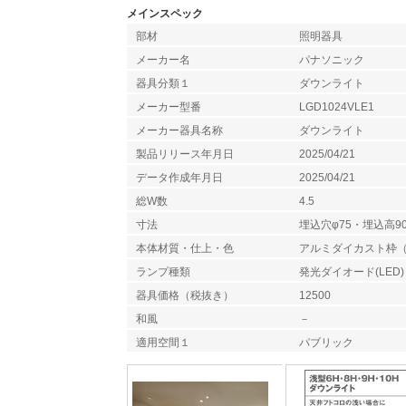
メインスペック
部材
照明器具
メーカー名
パナソニック
器具分類１
ダウンライト
メーカー型番
LGD1024VLE1
メーカー器具名称
ダウンライト
製品リリース年月日
2025/04/21
データ作成年月日
2025/04/21
総W数
4.5
寸法
埋込穴φ75・埋込高9
本体材質・仕上・色
アルミダイカスト枠
ランプ種類
発光ダイオード(LED)
器具価格（税抜き）
12500
和風
－
適用空間１
パブリック