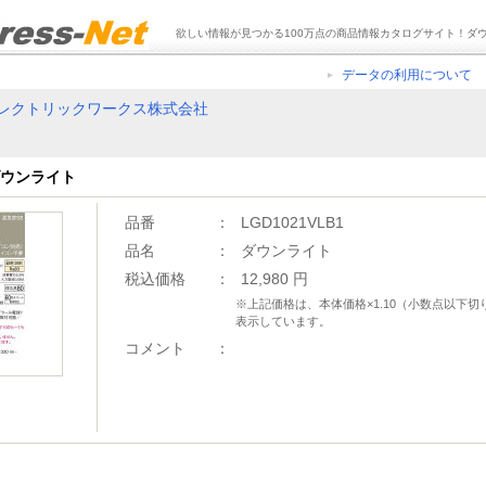
欲しい情報が見つかる100万点の商品情報カタログサイト！ダ
データの利用について
レクトリックワークス株式会社
 ダウンライト
品番
：
LGD1021VLB1
品名
：
ダウンライト
税込価格
：
12,980 円
※上記価格は、本体価格×1.10（小数点以下
表示しています。
コメント
：