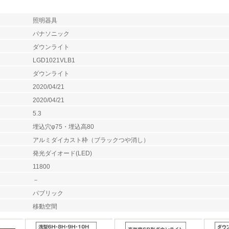
照明器具
パナソニック
ダウンライト
LGD1021VLB1
ダウンライト
2020/04/21
2020/04/21
5.3
埋込穴φ75・埋込高80
アルミダイカスト枠（ブラックつや消し）
発光ダイオード(LED)
11800
－
パブリック
移動空間