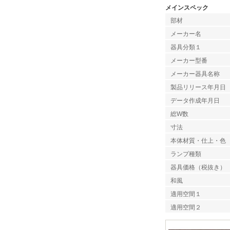
メインスペック
部材
メーカー名
器具分類１
メーカー型番
メーカー器具名称
製品リリース年月日
データ作成年月日
総W数
寸法
本体材質・仕上・色
ランプ種類
器具価格（税抜き）
和風
適用空間１
適用空間２