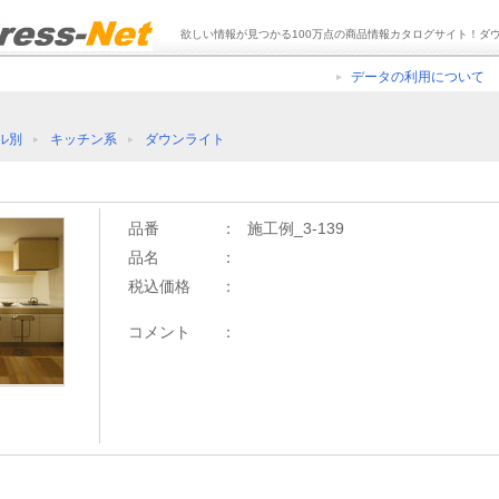
欲しい情報が見つかる100万点の商品情報カタログサイト！ダ
データの利用について
ル別
キッチン系
ダウンライト
品番
：
施工例_3-139
品名
：
税込価格
：
コメント
：