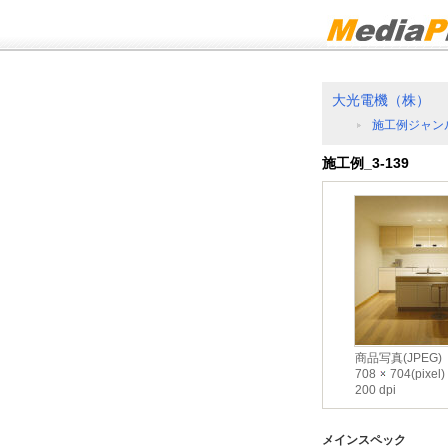
大光電機（株）
施工例ジャン
施工例_3-139
商品写真(JPEG)
708
704(pixel)
200 dpi
メインスペック