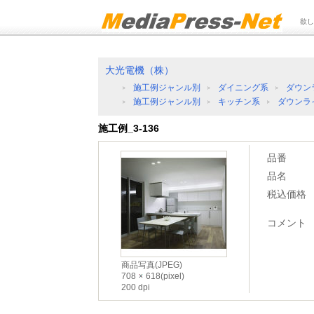
欲し
大光電機（株）
施工例ジャンル別
ダイニング系
ダウン
施工例ジャンル別
キッチン系
ダウンラ
施工例_3-136
品番
品名
税込価格
コメント
商品写真(JPEG)
708
618(pixel)
200 dpi