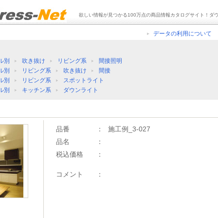
欲しい情報が見つかる100万点の商品情報カタログサイト！ダ
データの利用について
ル別
吹き抜け
リビング系
間接照明
ル別
リビング系
吹き抜け
間接
ル別
リビング系
スポットライト
ル別
キッチン系
ダウンライト
品番
：
施工例_3-027
品名
：
税込価格
：
コメント
：