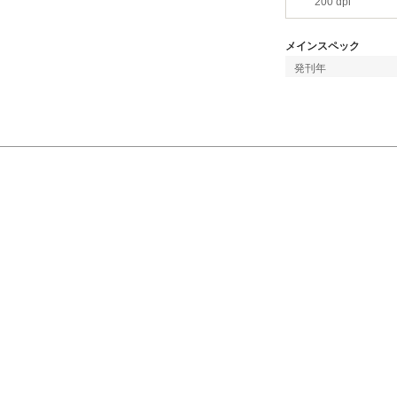
200 dpi
メインスペック
発刊年