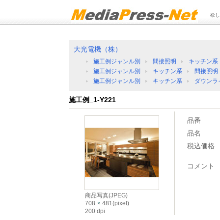
欲し
大光電機（株）
施工例ジャンル別
間接照明
キッチン系
施工例ジャンル別
キッチン系
間接照明
施工例ジャンル別
キッチン系
ダウンラ
施工例_1-Y221
品番
品名
税込価格
コメント
商品写真(JPEG)
708
481(pixel)
200 dpi