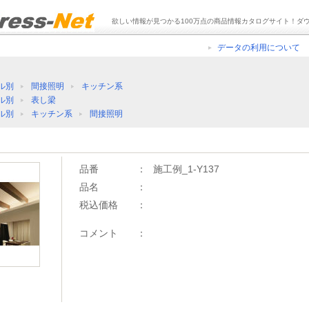
欲しい情報が見つかる100万点の商品情報カタログサイト！ダ
データの利用について
ル別
間接照明
キッチン系
ル別
表し梁
ル別
キッチン系
間接照明
品番
：
施工例_1-Y137
品名
：
税込価格
：
コメント
：