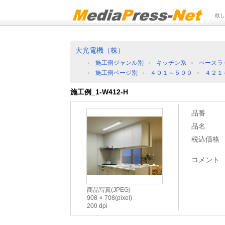
欲し
大光電機（株）
施工例ジャンル別
キッチン系
ベースラ
施工例ページ別
４０１～５００
４２１
施工例_1-W412-H
品番
品名
税込価格
コメント
商品写真(JPEG)
908
708(pixel)
200 dpi