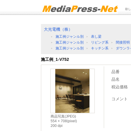
欲し
大光電機（株）
施工例ジャンル別
表し梁
施工例ジャンル別
リビング系
間接照明
施工例ジャンル別
キッチン系
ダウンラ
施工例_1-V752
品番
品名
税込価格
コメント
商品写真(JPEG)
554
708(pixel)
200 dpi