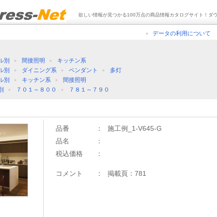
欲しい情報が見つかる100万点の商品情報カタログサイト！ダ
データの利用について
ル別
間接照明
キッチン系
ル別
ダイニング系
ペンダント
多灯
ル別
キッチン系
間接照明
別
７０１～８００
７８１～７９０
品番
：
施工例_1-V645-G
品名
：
税込価格
：
コメント
：
掲載頁：781