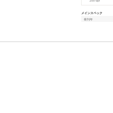
200 dpi
メインスペック
発刊年