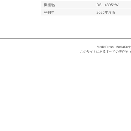
機能/他
DSL-4895YW
発刊年
2026年度版
MediaPress, Med
このサイトにあるすべての著作物（