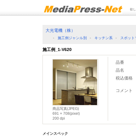
欲し
大光電機（株）
施工例ジャンル別
キッチン系
スポット
施工例_1-V620
品番
品名
税込価格
コメント
商品写真(JPEG)
691
708(pixel)
200 dpi
メインスペック