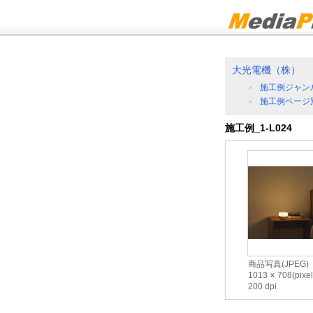
大光電機（株）
施工例ジャン
施工例ページ
施工例_1-L024
商品写真(JPEG)
1013
708(pixel
200 dpi