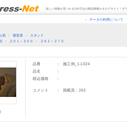
欲しい情報が見つかる100万点の商品情報カタログサイト！ダ
データの利用について
ル別
寝室系
スタンド
別
２０１～３００
２６１～２７０
品番
：
施工例_1-L024
品名
：
税込価格
：
コメント
：
掲載頁：263
)