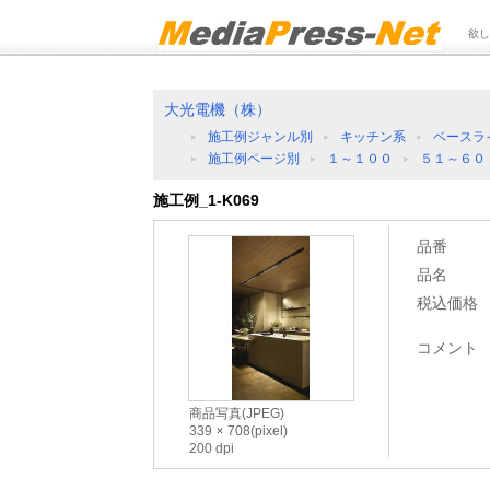
欲し
大光電機（株）
施工例ジャンル別
キッチン系
ベースラ
施工例ページ別
１～１００
５１～６０
施工例_1-K069
品番
品名
税込価格
コメント
商品写真(JPEG)
339
708(pixel)
200 dpi