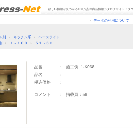
欲しい情報が見つかる100万点の商品情報カタログサイト！ダ
データの利用について
ル別
キッチン系
ベースライト
別
１～１００
５１～６０
品番
：
施工例_1-K068
品名
：
税込価格
：
コメント
：
掲載頁：58