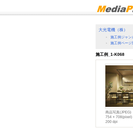
大光電機（株）
施工例ジャン
施工例ページ
施工例_1-K068
商品写真(JPEG)
754
708(pixel)
200 dpi