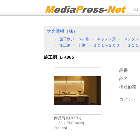
欲し
大光電機（株）
施工例ジャンル別
キッチン系
ペンダン
施工例ページ別
１０１～２００
１１１
施工例_1-K065
品番
品名
税込価格
コメント
商品写真(JPEG)
1132
708(pixel)
200 dpi