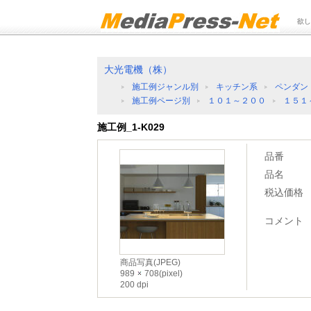
欲し
大光電機（株）
施工例ジャンル別
キッチン系
ペンダン
施工例ページ別
１０１～２００
１５１
施工例_1-K029
品番
品名
税込価格
コメント
商品写真(JPEG)
989
708(pixel)
200 dpi