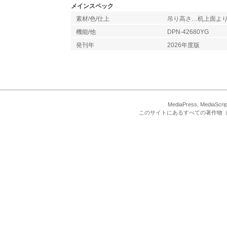
メインスペック
素材/色/仕上
吊り高さ…机上面より63
機能/他
DPN-42680YG
発刊年
2026年度版
MediaPress, Med
このサイトにあるすべての著作物（