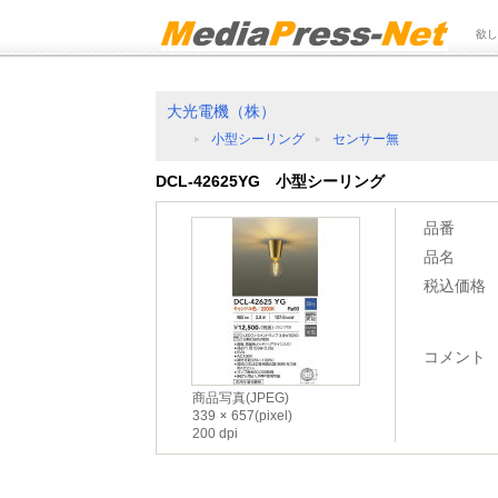
欲し
大光電機（株）
小型シーリング
センサー無
DCL-42625YG 小型シーリング
品番
品名
税込価格
コメント
商品写真(JPEG)
339
657(pixel)
200 dpi