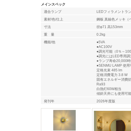
メインスペック
適合ランプ
LEDフィラメントランプ
素材/色/仕上
鋼板 真鍮色メッキ（
寸法
径φ71 高153mm
重 量
0.2kg
機能/他
●5VA
●AC100V
●調光可能（0％～10
●調光にはLED専用
●ランプ寿命20,000
●SENMU LAMP 使
定格光束 485 lm
定格消費電力 3.8 W
固有エネルギー消費効率 1
Ra93
白熱灯60W相当
傾斜天井にも使用可
発刊年
2026年度版