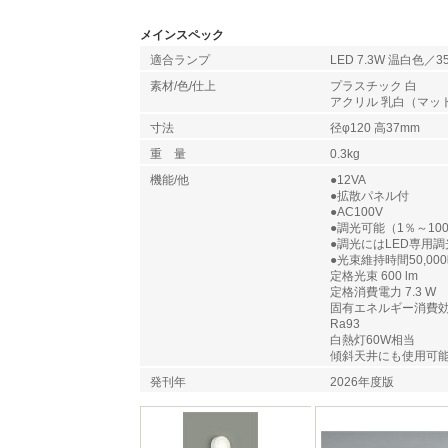
メインスペック
適合ランプ
LED 7.3W 温白色／3
素材/色/仕上
プラスチック 白
アクリル 乳白（マッ
寸法
径φ120 高37mm
重 量
0.3kg
機能/他
●12VA
●拡散パネル付
●AC100V
●調光可能（1％～10
●調光にはLED専用
●光束維持時間50,00
定格光束 600 lm
定格消費電力 7.3 W
固有エネルギー消費効率 8
Ra93
白熱灯60W相当
傾斜天井にも使用可
発刊年
2026年度版