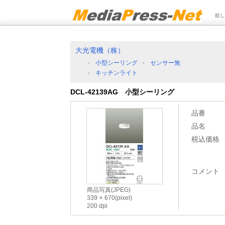
欲し
大光電機（株）
小型シーリング
センサー無
キッチンライト
DCL-42139AG 小型シーリング
品番
品名
税込価格
コメント
商品写真(JPEG)
339
670(pixel)
200 dpi