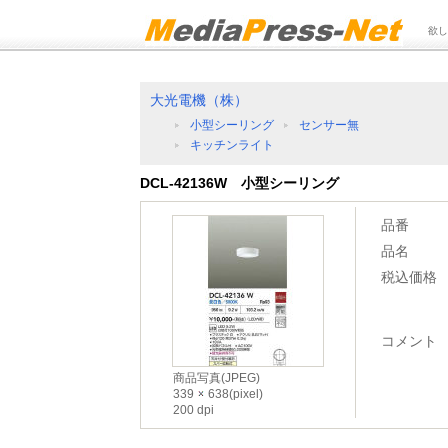
欲し
大光電機（株）
小型シーリング
センサー無
キッチンライト
DCL-42136W 小型シーリング
品番
品名
税込価格
コメント
商品写真(JPEG)
339
638(pixel)
200 dpi