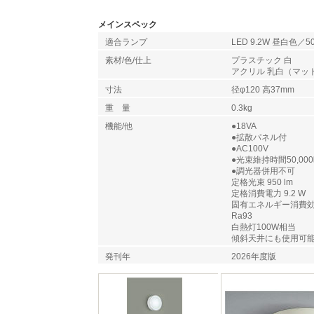
メインスペック
適合ランプ
LED 9.2W 昼白色／5
素材/色/仕上
プラスチック 白
アクリル 乳白（マッ
寸法
径φ120 高37mm
重 量
0.3kg
機能/他
●18VA
●拡散パネル付
●AC100V
●光束維持時間50,00
●調光器併用不可
定格光束 950 lm
定格消費電力 9.2 W
固有エネルギー消費効率 1
Ra93
白熱灯100W相当
傾斜天井にも使用可
発刊年
2026年度版