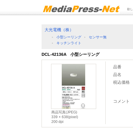
欲し
大光電機（株）
小型シーリング
センサー無
キッチンライト
DCL-42136A 小型シーリング
品番
品名
税込価格
コメント
商品写真(JPEG)
339
638(pixel)
200 dpi