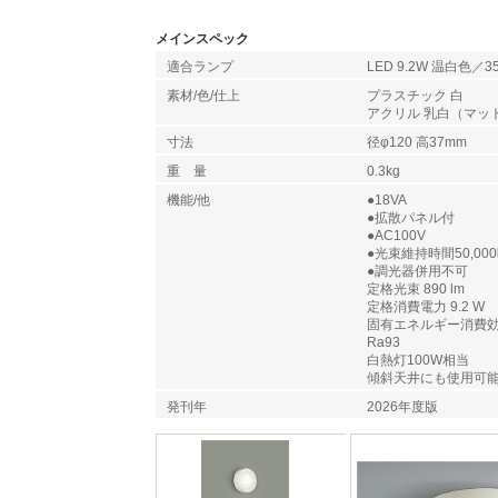
メインスペック
適合ランプ
LED 9.2W 温白色／3
素材/色/仕上
プラスチック 白
アクリル 乳白（マッ
寸法
径φ120 高37mm
重 量
0.3kg
機能/他
●18VA
●拡散パネル付
●AC100V
●光束維持時間50,00
●調光器併用不可
定格光束 890 lm
定格消費電力 9.2 W
固有エネルギー消費効率 9
Ra93
白熱灯100W相当
傾斜天井にも使用可
発刊年
2026年度版