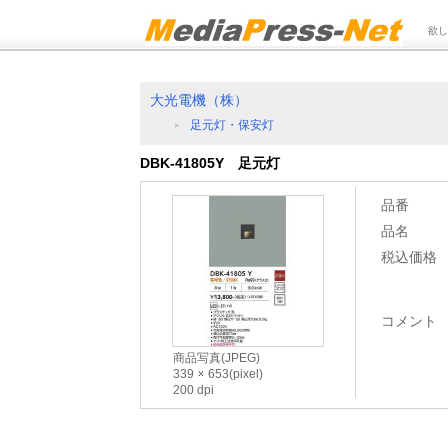
欲し
大光電機（株）
足元灯・保安灯
DBK-41805Y 足元灯
品番
品名
税込価格
コメント
商品写真(JPEG)
339
653(pixel)
200 dpi