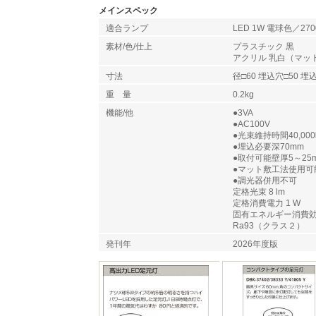
メインスペック
適合ランプ
LED 1W 電球色／270
素材/色/仕上
プラスチック 黒
アクリル 乳白（マッ
寸法
径□60 埋込穴□50 埋
重 量
0.2kg
機能/他
●3VA
●AC100V
●光束維持時間40,00
●埋込必要深70mm
●取付可能壁厚5～25
●マット敷工法使用可
●調光器併用不可
定格光束 8 lm
定格消費電力 1 W
固有エネルギー消費効率 
Ra93（クラス２）
発刊年
2026年度版