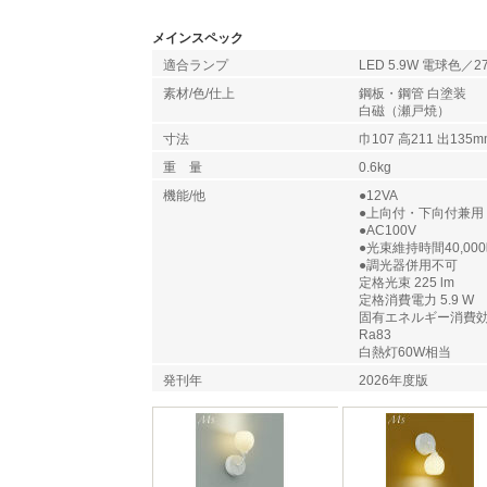
メインスペック
適合ランプ
LED 5.9W 電球色／2
素材/色/仕上
鋼板・鋼管 白塗装
白磁（瀬戸焼）
寸法
巾107 高211 出135m
重 量
0.6kg
機能/他
●12VA
●上向付・下向付兼用
●AC100V
●光束維持時間40,00
●調光器併用不可
定格光束 225 lm
定格消費電力 5.9 W
固有エネルギー消費効率 3
Ra83
白熱灯60W相当
発刊年
2026年度版