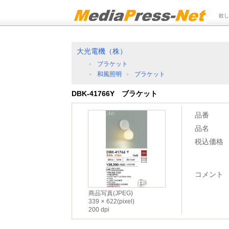
欲し
大光電機（株）
ブラケット
和風照明
ブラケット
DBK-41766Y ブラケット
品番
品名
税込価格
コメント
商品写真(JPEG)
339
622(pixel)
200 dpi