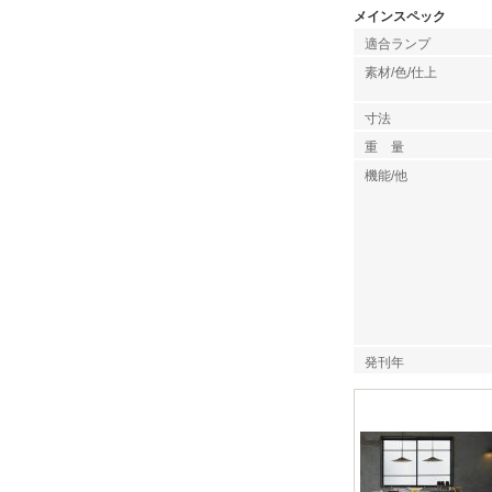
メインスペック
適合ランプ
素材/色/仕上
寸法
重 量
機能/他
発刊年