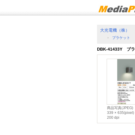
大光電機（株）
ブラケット
DBK-41433Y ブ
商品写真(JPEG)
339
635(pixel)
200 dpi