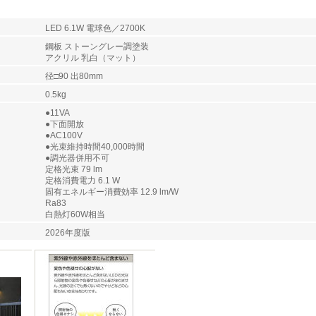
LED 6.1W 電球色／2700K
鋼板 ストーングレー調塗装
アクリル 乳白（マット）
径□90 出80mm
0.5kg
●11VA
●下面開放
●AC100V
●光束維持時間40,000時間
●調光器併用不可
定格光束 79 lm
定格消費電力 6.1 W
固有エネルギー消費効率 12.9 lm/W
Ra83
白熱灯60W相当
2026年度版