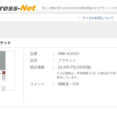
欲しい情報が見つかる100万点の商品情報カタログサイト！ダ
データの利用について
ラケット
品番
：
DBK-41433Y
品名
：
ブラケット
税込価格
：
24,200 円(LED内蔵)
※上記価格は、本体価格×1.10（小数点以下
表示しています。
コメント
：
掲載頁：234